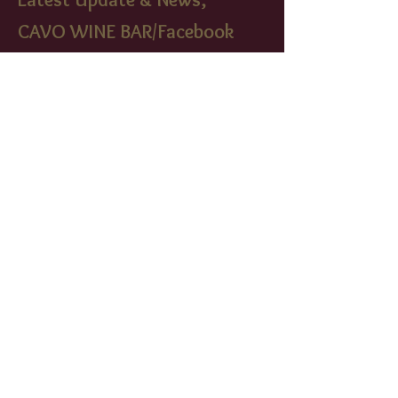
CAVO WINE BAR/Facebook
cavowinebistr
o/instagram
FIND​ US