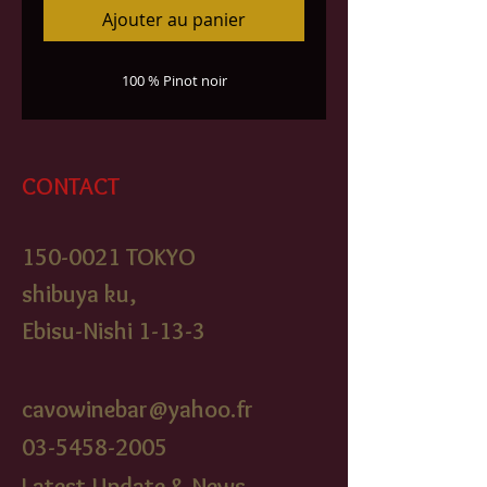
Ajouter au panier
100 % Pinot noir
CONTACT
150-0021
TOKYO
shibuya ku,
Ebisu-Nishi 1-13-3
cavowinebar@yahoo.fr
03-5458-2005
Latest Update & News,