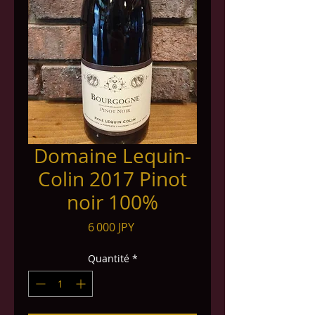
Domaine Lequin-
Colin 2017 Pinot
noir 100%
Prix
6 000 JPY
Quantité
*